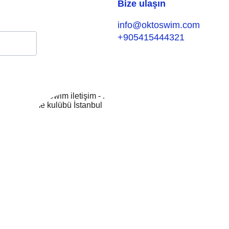
Bize ulaşın
info@oktoswim.com
+905415444321