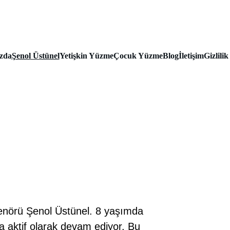
zda
Şenol Üstünel
Yetişkin Yüzme
Çocuk Yüzme
Blog
İletişim
Gizlilik
nörü Şenol Üstünel. 8 yaşımda 
 aktif olarak devam ediyor. Bu 